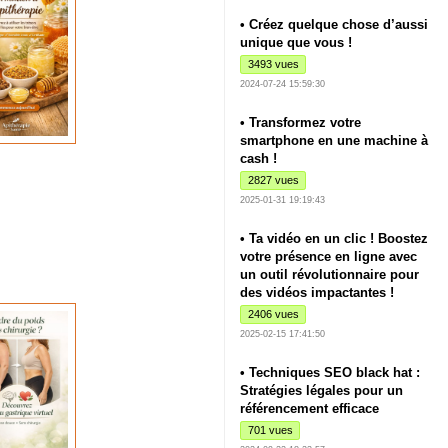
• Créez quelque chose d’aussi
unique que vous !
3493 vues
2024-07-24 15:59:30
• Transformez votre
smartphone en une machine à
cash !
2827 vues
2025-01-31 19:19:43
• Ta vidéo en un clic ! Boostez
votre présence en ligne avec
un outil révolutionnaire pour
des vidéos impactantes !
2406 vues
2025-02-15 17:41:50
• Techniques SEO black hat :
Stratégies légales pour un
référencement efficace
701 vues