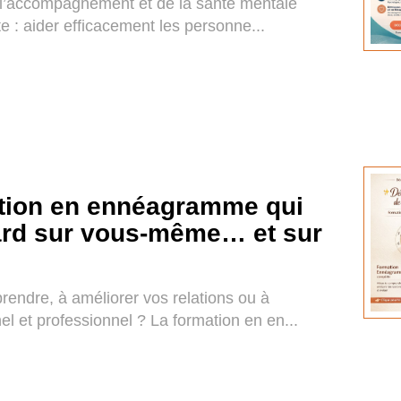
e l’accompagnement et de la santé mentale
 : aider efficacement les personne...
tion en ennéagramme qui
ard sur vous-même… et sur
endre, à améliorer vos relations ou à
el et professionnel ? La formation en en...