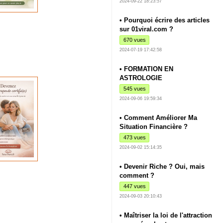
2024-09-22 18:23:57
• Pourquoi écrire des articles
sur 01viral.com ?
670 vues
2024-07-19 17:42:58
• FORMATION EN
ASTROLOGIE
545 vues
2024-09-06 19:59:34
• Comment Améliorer Ma
Situation Financière ?
473 vues
2024-09-02 15:14:35
• Devenir Riche ? Oui, mais
comment ?
447 vues
2024-09-03 20:10:43
• Maîtriser la loi de l'attraction