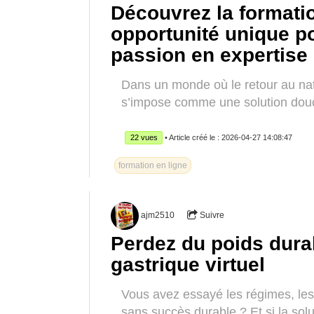
Découvrez la formatio
opportunité unique p
passion en expertise
Dans un monde où le retour au natur
s’impose comme une solution douce
22 vues
• Article créé le : 2026-04-27 14:08:47
formation en ligne
ajm2510
Suivre
Perdez du poids dura
gastrique virtuel
Vous avez essayé les régimes, les
sans succès durable ? Et si la solu