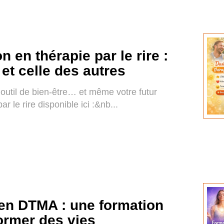
 en thérapie par le rire :
 et celle des autres
ur outil de bien-être… et même votre futur
r le rire disponible ici :&nb...
 en DTMA : une formation
ormer des vies