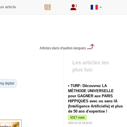
un article
44
Articles dans d'autres langues
Les articles les
plus lus:
ng digital
• TURF: Découvrez LA
MÉTHODE UNIVERSELLE
pour GAGNER aux PARIS
HIPPIQUES avec ou sans IA
(Intelligence Artificielle) et plus
de 50 ans d'expertise !
6317 vues
2024-12-15 19:43:51