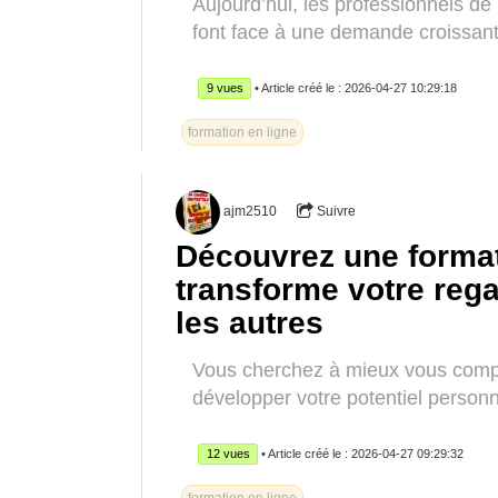
Aujourd’hui, les professionnels d
font face à une demande croissante
9 vues
• Article créé le : 2026-04-27 10:29:18
formation en ligne
ajm2510
Suivre
Découvrez une forma
transforme votre reg
les autres
Vous cherchez à mieux vous compr
développer votre potentiel personn
12 vues
• Article créé le : 2026-04-27 09:29:32