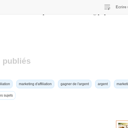
Ecrire 
/home/viralcq/www/lib/switch-lang.php
E in
on line
 publiés
iliation
marketing d'affiliation
gagner de l'argent
argent
marketi
es sujets