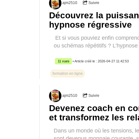
ajm2510
Suivre
Découvrez la puissan
hypnose régressive
Et si vous pouviez enfin comprend
ou schémas répétitifs ? L’hypnose 
11 vues
• Article créé le : 2026-04-27 11:42:53
formation en ligne
ajm2510
Suivre
Devenez coach en co
et transformez les re
Dans un monde où les tensions, le
sont devenus monnaie courante, s