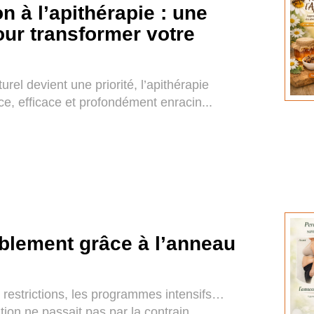
n à l’apithérapie : une
our transformer votre
el devient une priorité, l’apithérapie
, efficace et profondément enracin...
blement grâce à l’anneau
 restrictions, les programmes intensifs…
tion ne passait pas par la contrain...