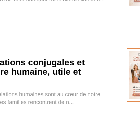
ations conjugales et
ère humaine, utile et
relations humaines sont au cœur de notre
les familles rencontrent de n...