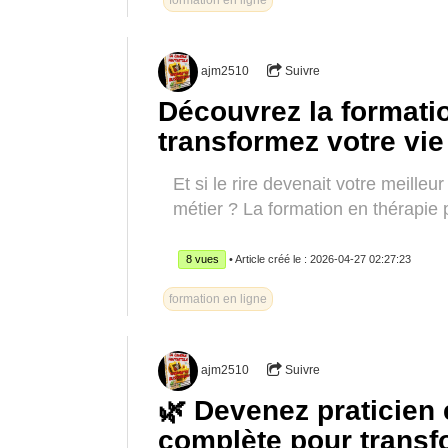
formation en ligne
ajm2510
Suivre
Découvrez la formation
transformez votre vie
Et si le rire devenait votre meille
métier ? La formation en thérapie pa
8 vues
• Article créé le : 2026-04-27 02:27:23
formation en ligne
ajm2510
Suivre
🌿 Devenez praticien
complète pour transf