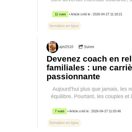
11 vues
• Article créé le : 2026-04-27 11:18:21
formation en ligne
ajm2510
Suivre
Devenez coach en rel
familiales : une carri
passionnante
Aujourd’hui plus que jamais, les 
équilibre. Pourtant, les couples et 
7 vues
• Article créé le : 2026-04-27 11:03:48
formation en ligne