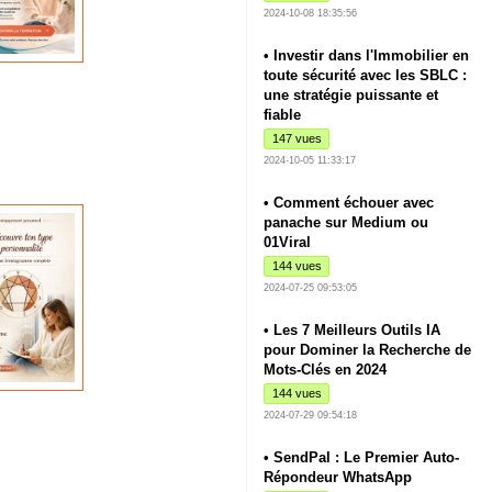
2024-10-08 18:35:56
• Investir dans l'Immobilier en
toute sécurité avec les SBLC :
une stratégie puissante et
fiable
147 vues
2024-10-05 11:33:17
• Comment échouer avec
panache sur Medium ou
01Viral
144 vues
2024-07-25 09:53:05
• Les 7 Meilleurs Outils IA
pour Dominer la Recherche de
Mots-Clés en 2024
144 vues
2024-07-29 09:54:18
• SendPal : Le Premier Auto-
Répondeur WhatsApp