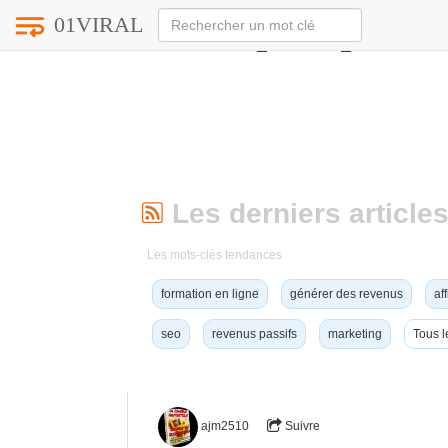
01VIRAL
Notice
: Undefined index: HTTP_ACCEPT_LANGUAG
Les derniers articles
Les mots-clés tendances
formation en ligne
générer des revenus
aff
seo
revenus passifs
marketing
Tous l
ajm2510
Suivre