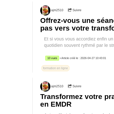
ajm2510
Suivre
Offrez-vous une séan
pas vers votre transf
Et si vous vous accordiez enfin u
quotidien souvent rythmé par le stre
10 vues
• Article créé le : 2026-04-27 10:43:01
formation en ligne
ajm2510
Suivre
Transformez votre pra
en EMDR