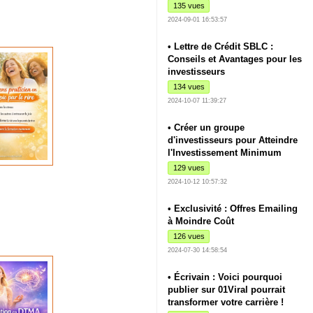
135 vues
2024-09-01 16:53:57
• Lettre de Crédit SBLC :
Conseils et Avantages pour les
investisseurs
134 vues
2024-10-07 11:39:27
• Créer un groupe
d'investisseurs pour Atteindre
l'Investissement Minimum
129 vues
2024-10-12 10:57:32
• Exclusivité : Offres Emailing
à Moindre Coût
126 vues
2024-07-30 14:58:54
• Écrivain : Voici pourquoi
publier sur 01Viral pourrait
transformer votre carrière !