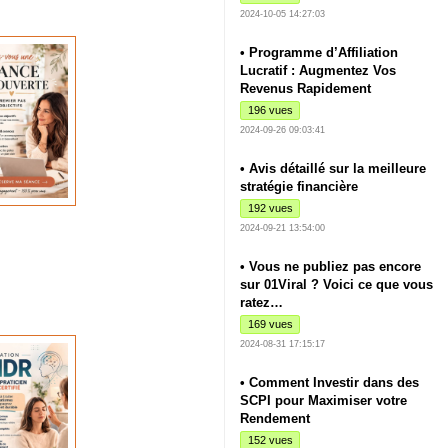
2024-10-05 14:27:03
• Programme d’Affiliation
Lucratif : Augmentez Vos
Revenus Rapidement
196 vues
2024-09-26 09:03:41
• Avis détaillé sur la meilleure
stratégie financière
192 vues
2024-09-21 13:54:00
• Vous ne publiez pas encore
sur 01Viral ? Voici ce que vous
ratez…
169 vues
2024-08-31 17:15:17
• Comment Investir dans des
SCPI pour Maximiser votre
Rendement
152 vues