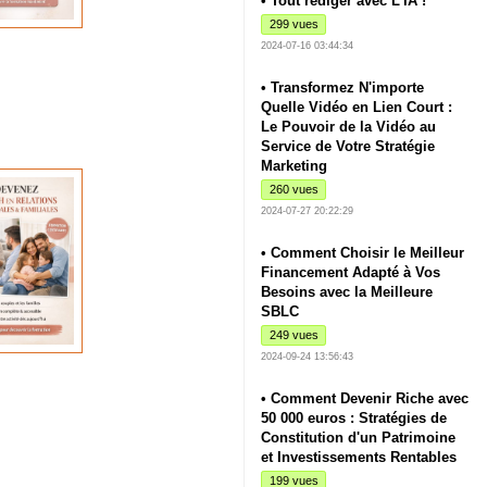
• Tout rédiger avec L'IA !
299 vues
2024-07-16 03:44:34
• Transformez N'importe
Quelle Vidéo en Lien Court :
Le Pouvoir de la Vidéo au
Service de Votre Stratégie
Marketing
260 vues
2024-07-27 20:22:29
• Comment Choisir le Meilleur
Financement Adapté à Vos
Besoins avec la Meilleure
SBLC
249 vues
2024-09-24 13:56:43
• Comment Devenir Riche avec
50 000 euros : Stratégies de
Constitution d'un Patrimoine
et Investissements Rentables
199 vues