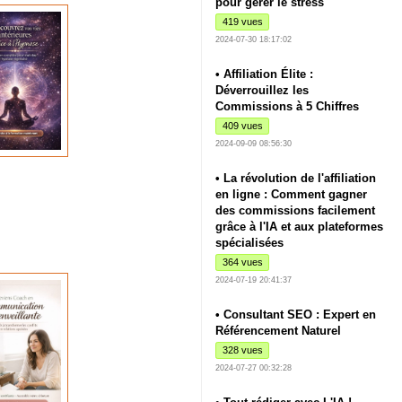
pour gérer le stress
419 vues
2024-07-30 18:17:02
• Affiliation Élite :
Déverrouillez les
Commissions à 5 Chiffres
409 vues
2024-09-09 08:56:30
• La révolution de l'affiliation
en ligne : Comment gagner
des commissions facilement
grâce à l'IA et aux plateformes
spécialisées
364 vues
2024-07-19 20:41:37
• Consultant SEO : Expert en
Référencement Naturel
328 vues
2024-07-27 00:32:28