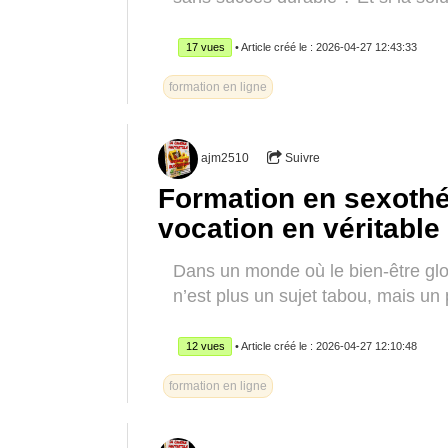
17 vues
• Article créé le : 2026-04-27 12:43:33
formation en ligne
ajm2510
Suivre
Formation en sexothé
vocation en véritable
Dans un monde où le bien-être glob
n’est plus un sujet tabou, mais un p
12 vues
• Article créé le : 2026-04-27 12:10:48
formation en ligne