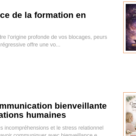
ce de la formation en
re l’origine profonde de vos blocages, peurs
régressive offre une vo...
mmunication bienveillante
lations humaines
s incompréhensions et le stress relationnel
avoir communiquer avec bienveillance e...