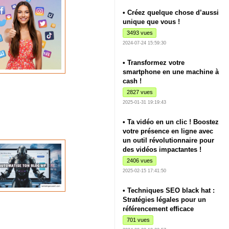
• Créez quelque chose d’aussi
unique que vous !
3493 vues
2024-07-24 15:59:30
• Transformez votre
smartphone en une machine à
cash !
2827 vues
2025-01-31 19:19:43
• Ta vidéo en un clic ! Boostez
votre présence en ligne avec
un outil révolutionnaire pour
des vidéos impactantes !
2406 vues
2025-02-15 17:41:50
• Techniques SEO black hat :
Stratégies légales pour un
référencement efficace
701 vues