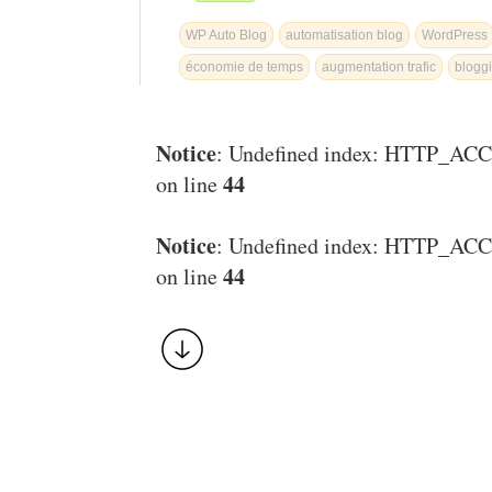
WP Auto Blog
automatisation blog
WordPress
économie de temps
augmentation trafic
bloggi
Notice
: Undefined index: HTTP_
44
on line
Notice
: Undefined index: HTTP_
44
on line