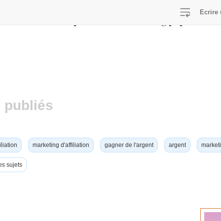
Ecrire 
/home/viralcq/www/lib/switch-lang.php
E in
on line
 publiés
iliation
marketing d'affiliation
gagner de l'argent
argent
marketi
es sujets