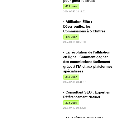
pour gérer le stress
419 vues
2024-07-30 18:17:02
• Affiliation Élite :
Déverrouillez les
Commissions à 5 Chiffres
409 vues
2024-09-09 08:56:30
• La révolution de l'affiliation
en ligne : Comment gagner
des commissions facilement
grâce à l'IA et aux plateformes
spécialisées
364 vues
2024-07-19 20:41:37
• Consultant SEO : Expert en
Référencement Naturel
328 vues
2024-07-27 00:32:28