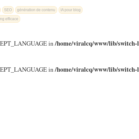
SEO
génération de contenu
IA pour blog
ng efficace
/home/viralcq/www/lib/switch-
ACCEPT_LANGUAGE in
/home/viralcq/www/lib/switch-
ACCEPT_LANGUAGE in