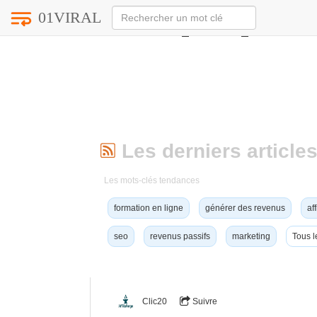
01VIRAL
Notice
: Undefined index: HTTP_ACCEPT_LANGUAG
Les derniers articles
Les mots-clés tendances
formation en ligne
générer des revenus
aff
seo
revenus passifs
marketing
Tous l
Clic20
Suivre