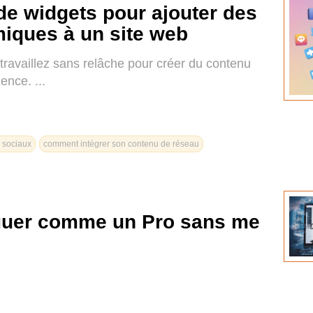
de widgets pour ajouter des
miques à un site web
travaillez sans relâche pour créer du contenu
ence. ...
 sociaux
comment intégrer son contenu de réseau
guer comme un Pro sans me