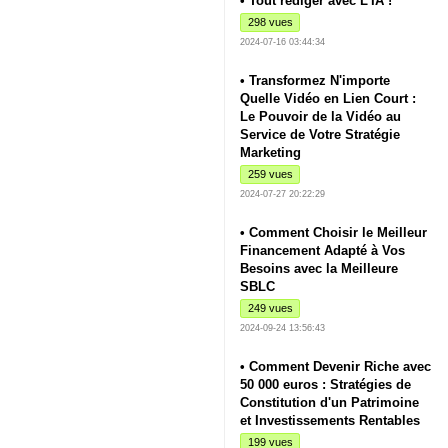
• Tout rédiger avec L'IA !
298 vues
2024-07-16 03:44:34
• Transformez N'importe
Quelle Vidéo en Lien Court :
Le Pouvoir de la Vidéo au
Service de Votre Stratégie
Marketing
259 vues
2024-07-27 20:22:29
• Comment Choisir le Meilleur
Financement Adapté à Vos
Besoins avec la Meilleure
SBLC
249 vues
2024-09-24 13:56:43
• Comment Devenir Riche avec
50 000 euros : Stratégies de
Constitution d'un Patrimoine
et Investissements Rentables
199 vues