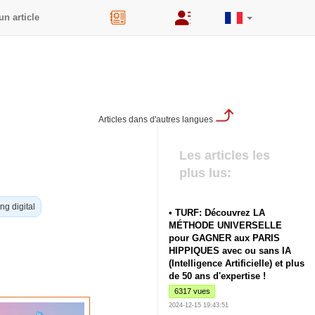
un article
44
Articles dans d'autres langues
Les articles les
plus lus:
ng digital
• TURF: Découvrez LA
MÉTHODE UNIVERSELLE
pour GAGNER aux PARIS
HIPPIQUES avec ou sans IA
(Intelligence Artificielle) et plus
de 50 ans d'expertise !
6317 vues
2024-12-15 19:43:51