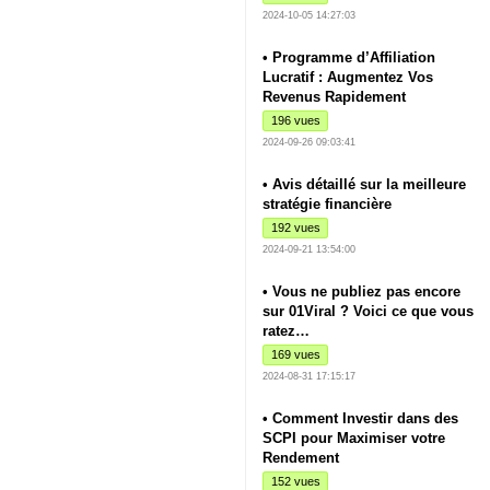
2024-10-05 14:27:03
• Programme d’Affiliation
Lucratif : Augmentez Vos
Revenus Rapidement
196 vues
2024-09-26 09:03:41
• Avis détaillé sur la meilleure
stratégie financière
192 vues
2024-09-21 13:54:00
• Vous ne publiez pas encore
sur 01Viral ? Voici ce que vous
ratez…
169 vues
2024-08-31 17:15:17
• Comment Investir dans des
SCPI pour Maximiser votre
Rendement
152 vues