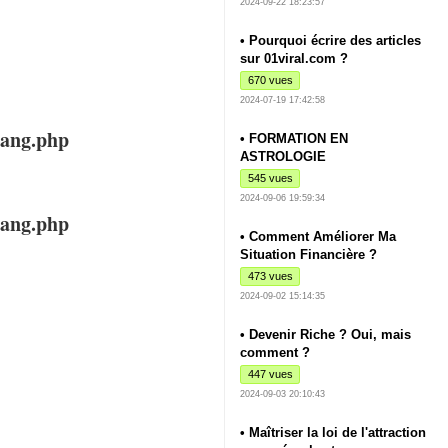
2024-09-22 18:23:57
• Pourquoi écrire des articles
sur 01viral.com ?
670 vues
2024-07-19 17:42:58
lang.php
• FORMATION EN
ASTROLOGIE
545 vues
2024-09-06 19:59:34
lang.php
• Comment Améliorer Ma
Situation Financière ?
473 vues
2024-09-02 15:14:35
• Devenir Riche ? Oui, mais
comment ?
447 vues
2024-09-03 20:10:43
• Maîtriser la loi de l'attraction