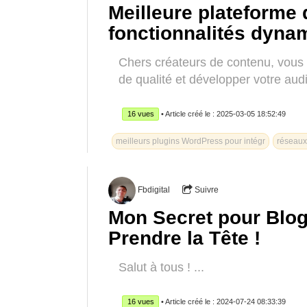
Meilleure plateforme 
fonctionnalités dyna
Chers créateurs de contenu, vous 
de qualité et développer votre audi
16 vues
• Article créé le : 2025-03-05 18:52:49
meilleurs plugins WordPress pour intégr
réseaux
Fbdigital
Suivre
Mon Secret pour Blo
Prendre la Tête !
Salut à tous ! ...
16 vues
• Article créé le : 2024-07-24 08:33:39