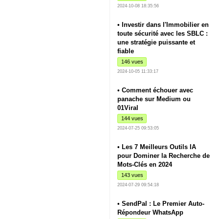
2024-10-08 18:35:56
• Investir dans l'Immobilier en
toute sécurité avec les SBLC :
une stratégie puissante et
fiable
146 vues
2024-10-05 11:33:17
• Comment échouer avec
panache sur Medium ou
01Viral
144 vues
2024-07-25 09:53:05
• Les 7 Meilleurs Outils IA
pour Dominer la Recherche de
Mots-Clés en 2024
143 vues
2024-07-29 09:54:18
• SendPal : Le Premier Auto-
Répondeur WhatsApp