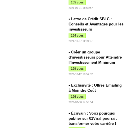
135 vues
2024-09-01 16:53:57
• Lettre de Crédit SBLC :
Conseils et Avantages pour les
investisseurs
134 vues
2024-10-07 11:39:27
• Créer un groupe
d'investisseurs pour Atteindre
l'Investissement Minimum
129 vues
2024-10-12 10:57:32
• Exclusivité : Offres Emailing
à Moindre Coût
126 vues
2024-07-30 14:58:54
• Écrivain : Voici pourquoi
publier sur 01Viral pourrait
transformer votre carrière !