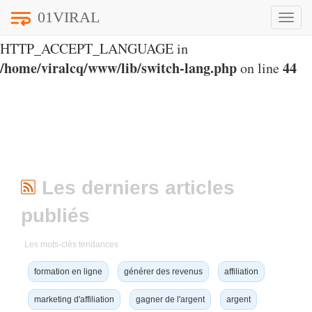
01VIRAL
Toggle
Notice
: Undefined index:
naviga
HTTP_ACCEPT_LANGUAGE in
/home/viralcq/www/lib/switch-lang.php
44
on line
Les derniers articles
publiés
Les mots-clés tendances
formation en ligne
générer des revenus
affiliation
marketing d'affiliation
gagner de l'argent
argent